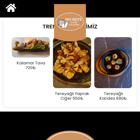
TREND ÜRÜNLERİMİZ
Kalamar Tava
720₺
Tereyağlı Yaprak
Tereyağlı
Ciğer 550₺
Karides 690₺