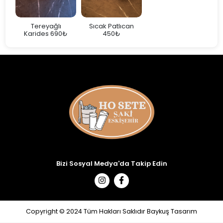
rak
Tereyağlı
Sıcak Patlıcan
Karides 690₺
450₺
Bizi Sosyal Medya'da Takip Edin
Copyright © 2024 Tüm Hakları Saklıdır Baykuş Tasarım