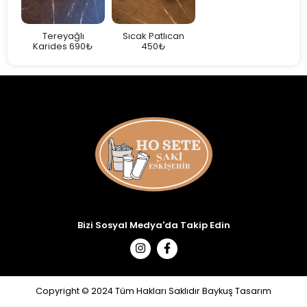
rak
Tereyağlı
Sıcak Patlıcan
Karides 690₺
450₺
Bizi Sosyal Medya'da Takip Edin
Copyright © 2024 Tüm Hakları Saklıdır Baykuş Tasarım