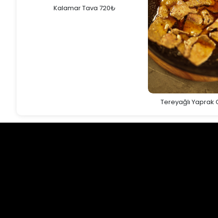
Kalamar Tava 720₺
Tereyağlı Yaprak 