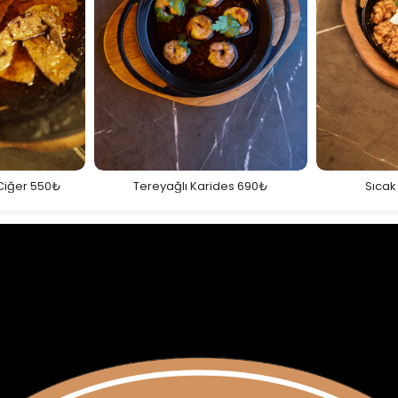
Ciğer 550₺
Tereyağlı Karides 690₺
Sıcak